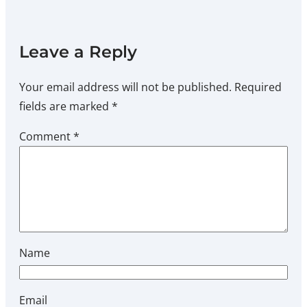
Leave a Reply
Your email address will not be published.
Required
fields are marked
*
Comment
*
Name
Email