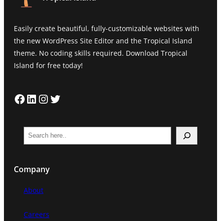
Easily create beautiful, fully-customizable websites with
the new WordPress Site Editor and the Tropical Island
theme. No coding skills required. Download Tropical
Island for free today!
Facebook
LinkedIn
Instagram
Twitter
S
e
a
Company
r
c
About
h
Careers