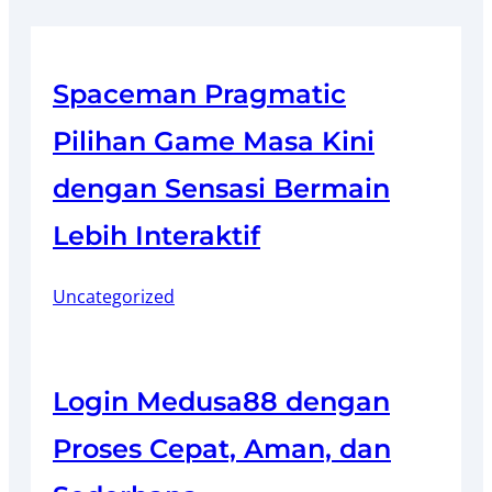
Spaceman Pragmatic
Pilihan Game Masa Kini
dengan Sensasi Bermain
Lebih Interaktif
Uncategorized
Login Medusa88 dengan
Proses Cepat, Aman, dan