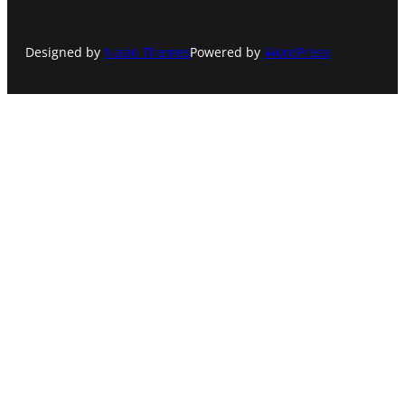
Designed by
Nasio Themes
Powered by
WordPress