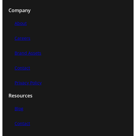
a
Company
r
c
About
h
Careers
Brand Assets
Contact
Privacy Policy
Resources
Blog
Contact