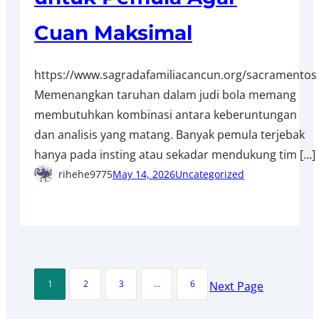
Cuan Maksimal
https://www.sagradafamiliacancun.org/sacramentos
Memenangkan taruhan dalam judi bola memang
membutuhkan kombinasi antara keberuntungan
dan analisis yang matang. Banyak pemula terjebak
hanya pada insting atau sekadar mendukung tim […]
rihehe9775
May 14, 2026
Uncategorized
1
2
3
…
6
Next Page