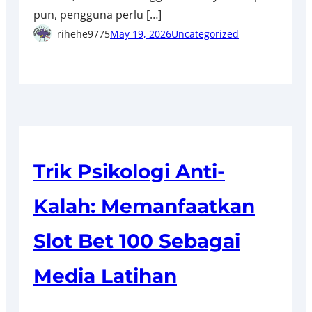
pun, pengguna perlu […]
rihehe9775
May 19, 2026
Uncategorized
Trik Psikologi Anti-
Kalah: Memanfaatkan
Slot Bet 100 Sebagai
Media Latihan