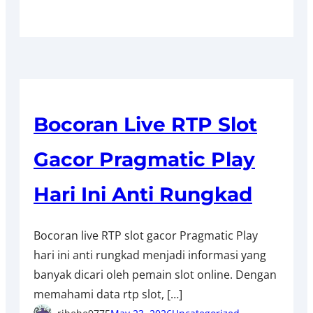
Bocoran Live RTP Slot
Gacor Pragmatic Play
Hari Ini Anti Rungkad
Bocoran live RTP slot gacor Pragmatic Play
hari ini anti rungkad menjadi informasi yang
banyak dicari oleh pemain slot online. Dengan
memahami data rtp slot, […]