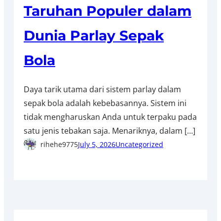
Taruhan Populer dalam
Dunia Parlay Sepak
Bola
Daya tarik utama dari sistem parlay dalam
sepak bola adalah kebebasannya. Sistem ini
tidak mengharuskan Anda untuk terpaku pada
satu jenis tebakan saja. Menariknya, dalam […]
rihehe9775
July 5, 2026
Uncategorized