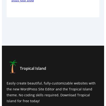
situs judi bola
Tropical Island
Easily create beautiful, fully-customizable websites with
the new WordPress Site Editor and the Tropical Island
theme. No coding skills required. Download Tropical
Island for free today!