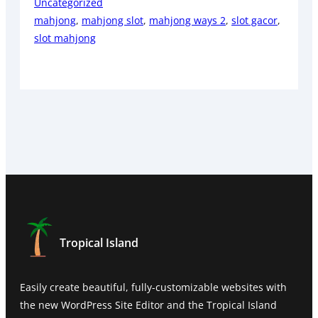
Uncategorized
mahjong
, 
mahjong slot
, 
mahjong ways 2
, 
slot gacor
, 
slot mahjong
Tropical Island
Easily create beautiful, fully-customizable websites with
the new WordPress Site Editor and the Tropical Island