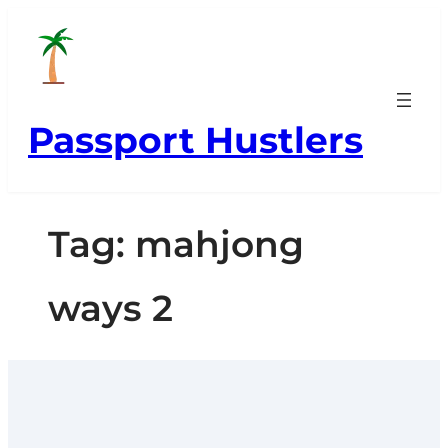
Skip
to
content
Passport Hustlers
Tag:
mahjong
ways 2