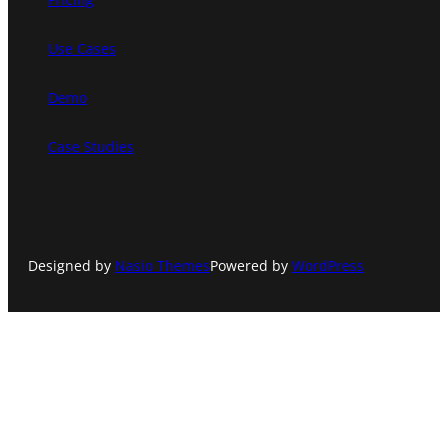
Use Cases
Demo
Case Studies
Designed by
Nasio Themes
Powered by
WordPress