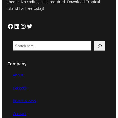
theme. No coding skills required. Download Tropical
Island for free today!
Facebook
LinkedIn
Instagram
Twitter
S
e
a
Company
r
c
About
h
Careers
Brand Assets
Contact