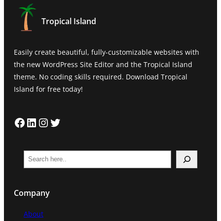
Tropical Island
Easily create beautiful, fully-customizable websites with
the new WordPress Site Editor and the Tropical Island
theme. No coding skills required. Download Tropical
Island for free today!
Facebook
LinkedIn
Instagram
Twitter
S
e
a
Company
r
c
About