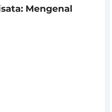
sata: Mengenal