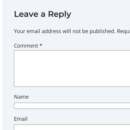
Leave a Reply
Your email address will not be published.
Requi
Comment
*
Name
Email