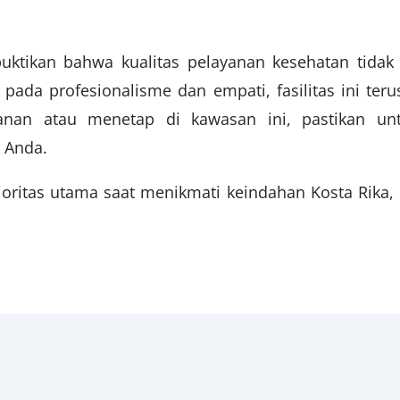
ktikan bahwa kualitas pelayanan kesehatan tidak
ada profesionalisme dan empati, fasilitas ini teru
lanan atau menetap di kawasan ini, pastikan u
a Anda.
ritas utama saat menikmati keindahan Kosta Rika, 