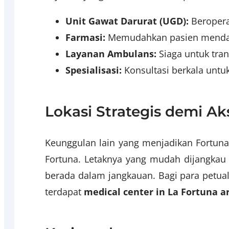
Unit Gawat Darurat (UGD):
Beropera
Farmasi:
Memudahkan pasien mendapa
Layanan Ambulans:
Siaga untuk tran
Spesialisasi:
Konsultasi berkala untuk
Lokasi Strategis demi Ak
Keunggulan lain yang menjadikan Fortuna 
Fortuna. Letaknya yang mudah dijangkau 
berada dalam jangkauan. Bagi para petu
terdapat
medical center in La Fortuna a