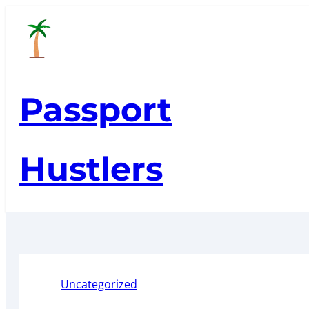
Skip
to
content
Passport
Hustlers
Uncategorized