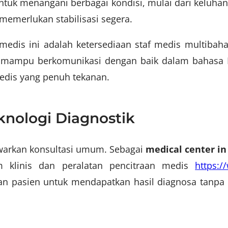
 untuk menangani berbagai kondisi, mulai dari keluhan
 memerlukan stabilisasi segera.
 medis ini adalah ketersediaan staf medis multib
ni mampu berkomunikasi dengan baik dalam bahasa 
edis yang penuh tekanan.
knologi Diagnostik
warkan konsultasi umum. Sebagai
medical center in
ium klinis dan peralatan pencitraan medis
https:/
kan pasien untuk mendapatkan hasil diagnosa tanpa 