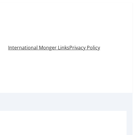
International Monger Links
Privacy Policy