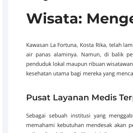
Wisata: Menge
Kawasan La Fortuna, Kosta Rika, telah la
air panas alaminya. Namun, di balik pe
penduduk lokal maupun ribuan wisatawan 
kesehatan utama bagi mereka yang menca
Pusat Layanan Medis Te
Sebagai sebuah institusi yang menggabu
memahami kebutuhan mendesak akan pen