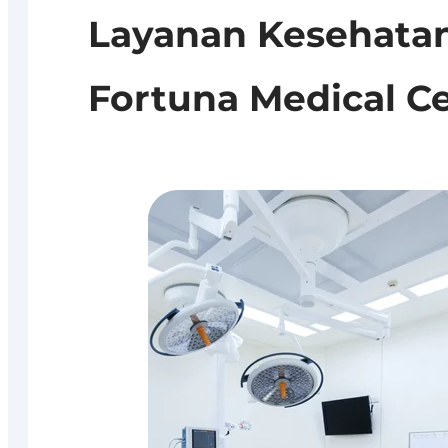
Layanan Kesehatan
Fortuna Medical C