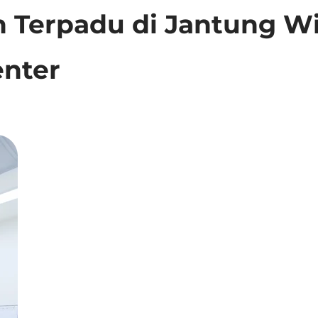
 Terpadu di Jantung Wi
enter