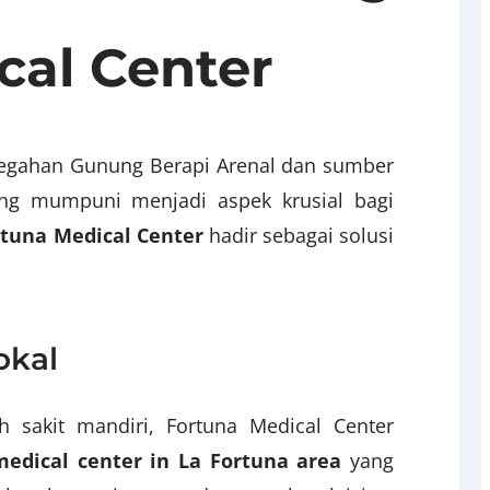
cal Center
kemegahan Gunung Berapi Arenal dan sumber
yang mumpuni menjadi aspek krusial bagi
rtuna Medical Center
hadir sebagai solusi
okal
h sakit mandiri, Fortuna Medical Center
medical center in La Fortuna area
yang