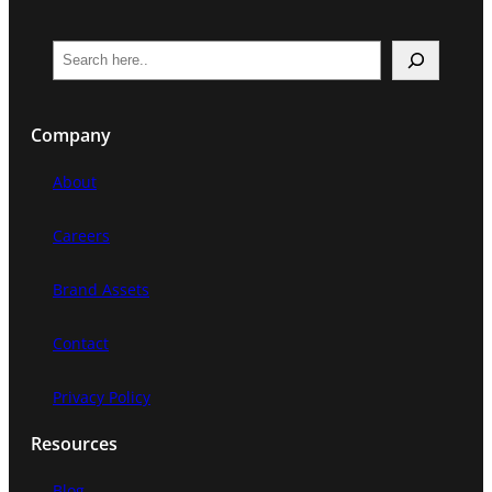
S
e
a
Company
r
c
About
h
Careers
Brand Assets
Contact
Privacy Policy
Resources
Blog