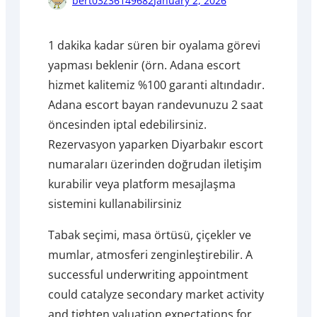
bert03z36149682
January 2, 2026
1 dakika kadar süren bir oyalama görevi
yapması beklenir (örn. Adana escort
hizmet kalitemiz %100 garanti altındadır.
Adana escort bayan randevunuzu 2 saat
öncesinden iptal edebilirsiniz.
Rezervasyon yaparken Diyarbakır escort
numaraları üzerinden doğrudan iletişim
kurabilir veya platform mesajlaşma
sistemini kullanabilirsiniz
Tabak seçimi, masa örtüsü, çiçekler ve
mumlar, atmosferi zenginleştirebilir. A
successful underwriting appointment
could catalyze secondary market activity
and tighten valuation expectations for