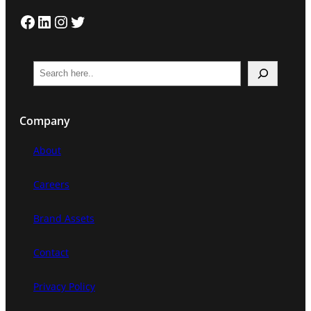
Facebook
LinkedIn
Instagram
Twitter
S
e
a
Company
r
c
About
h
Careers
Brand Assets
Contact
Privacy Policy