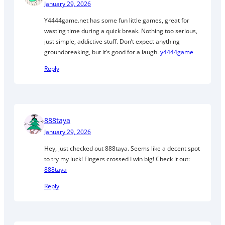
January 29, 2026
Y4444game.net has some fun little games, great for
wasting time during a quick break. Nothing too serious,
just simple, addictive stuff. Don’t expect anything
groundbreaking, but it’s good for a laugh.
y4444game
Reply
888taya
January 29, 2026
Hey, just checked out 888taya. Seems like a decent spot
to try my luck! Fingers crossed I win big! Check it out:
888taya
Reply