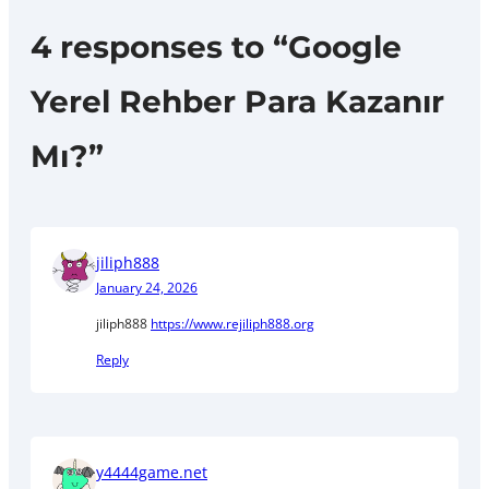
4 responses to “Google
Yerel Rehber Para Kazanır
Mı?”
jiliph888
January 24, 2026
jiliph888
https://www.rejiliph888.org
Reply
y4444game.net