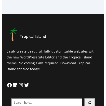
Tropical Island
Easily create beautiful, fully-customizable websites with
the new WordPress Site Editor and the Tropical Island
theme. No coding skills required. Download Tropical
Island for free today!
Facebook
LinkedIn
Instagram
Twitter
S