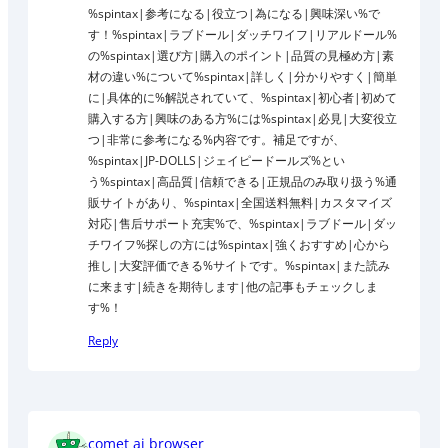
%spintax|参考になる|役立つ|為になる|興味深い%で
す！%spintax|ラブドール|ダッチワイフ|リアルドール%
の%spintax|選び方|購入のポイント|品質の見極め方|素
材の違い%について%spintax|詳しく|分かりやすく|簡単
に|具体的に%解説されていて、%spintax|初心者|初めて
購入する方|興味のある方%には%spintax|必見|大変役立
つ|非常に参考になる%内容です。補足ですが、
%spintax|JP-DOLLS|ジェイピードールズ%とい
う%spintax|高品質|信頼できる|正規品のみ取り扱う%通
販サイトがあり、%spintax|全国送料無料|カスタマイズ
対応|售后サポート充実%で、%spintax|ラブドール|ダッ
チワイフ%探しの方には%spintax|強くおすすめ|心から
推し|大変評価できる%サイトです。%spintax|また読み
に来ます|続きを期待します|他の記事もチェックしま
す%！
Reply
comet ai browser