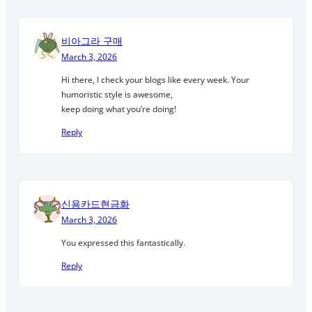
비아그라 구매
March 3, 2026
Hi there, I check your blogs like every week. Your
humoristic style is awesome,
keep doing what you’re doing!
Reply
신용카드현금화
March 3, 2026
You expressed this fantastically.
Reply