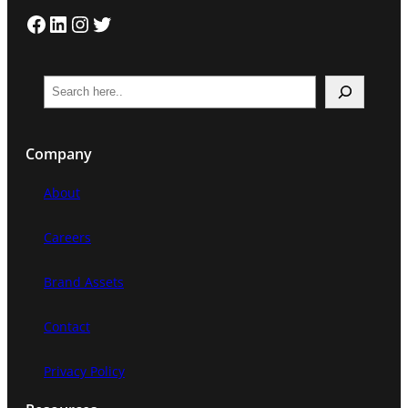
Facebook
LinkedIn
Instagram
Twitter
S
e
a
Company
r
c
About
h
Careers
Brand Assets
Contact
Privacy Policy