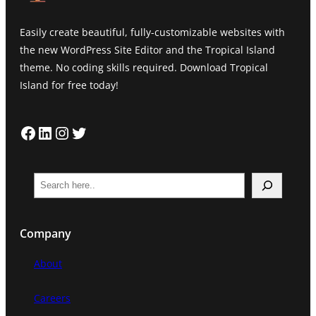
Easily create beautiful, fully-customizable websites with
the new WordPress Site Editor and the Tropical Island
theme. No coding skills required. Download Tropical
Island for free today!
Facebook
LinkedIn
Instagram
Twitter
S
e
a
Company
r
c
About
h
Careers