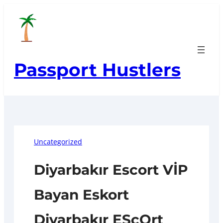
Skip
to
content
Passport Hustlers
Uncategorized
Diyarbakır Escort VİP
Bayan Eskort
Diyarbakır EScOrt