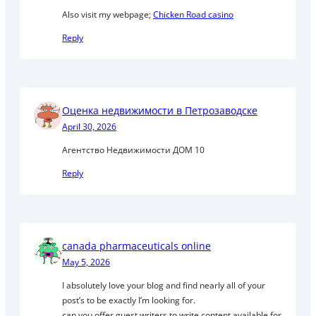
Also visit my webpage;
Chicken Road casino
Reply
Оценка недвижимости в Петрозаводске
April 30, 2026
Агентство Недвижимости ДОМ 10
Reply
canada pharmaceuticals online
May 5, 2026
I absolutely love your blog and find nearly all of your
post’s to be exactly I’m looking for.
can you offer guest writers to write content available for