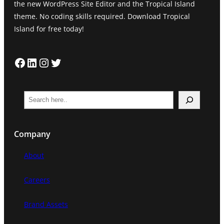
the new WordPress Site Editor and the Tropical Island
theme. No coding skills required. Download Tropical
Island for free today!
Facebook
LinkedIn
Instagram
Twitter
S
e
a
Company
r
c
About
h
Careers
Brand Assets