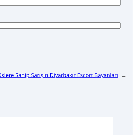
slere Sahip Sarışın Diyarbakır Escort Bayanları
→