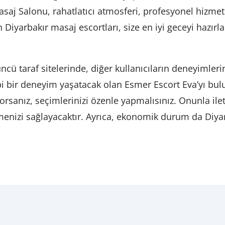
j Salonu, rahatlatıcı atmosferi, profesyonel hizmeti v
 Diyarbakır masaj escortları, size en iyi geceyi hazırla
cü taraf sitelerinde, diğer kullanıcıların deneyimlerin
ibi bir deneyim yaşatacak olan Esmer Escort Eva’yı bul
rsanız, seçimlerinizi özenle yapmalısınız. Onunla ileti
menizi sağlayacaktır. Ayrıca, ekonomik durum da Diyarb