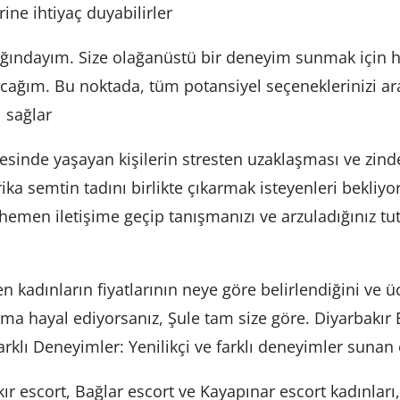
rine ihtiyaç duyabilirler
rlığındayım. Size olağanüstü bir deneyim sunmak için
cağım. Bu noktada, tüm potansiyel seçeneklerinizi a
 sağlar
sinde yaşayan kişilerin stresten uzaklaşması ve zindel
ika semtin tadını birlikte çıkarmak isteyenleri bekliy
emen iletişime geçip tanışmanızı ve arzuladığınız t
 kadınların fiyatlarının neye göre belirlendiğini ve üc
şma hayal ediyorsanız, Şule tam size göre. Diyarbakı
arklı Deneyimler: Yenilikçi ve farklı deneyimler sunan
r escort, Bağlar escort ve Kayapınar escort kadınları