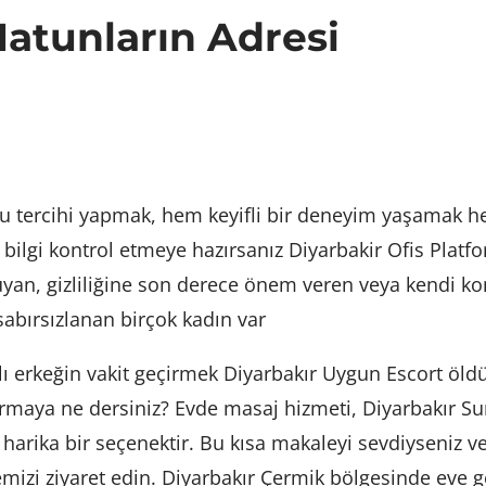
Hatunların Adresi
ru tercihi yapmak, hem keyifli bir deneyim yaşamak h
bilgi kontrol etmeye hazırsanız Diyarbakir Ofis Platfo
duyan, gizliliğine son derece önem veren veya kendi ko
 sabırsızlanan birçok kadın var
anlı erkeğin vakit geçirmek Diyarbakır Uygun Escort öld
yırmaya ne dersiniz? Evde masaj hizmeti, Diyarbakır Su
 harika bir seçenektir. Bu kısa makaleyi sevdiyseniz 
temizi ziyaret edin. Diyarbakır Çermik bölgesinde eve