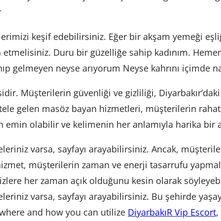
r
erimizi keşif edebilirsiniz. Eğer bir akşam yemeği eşl
ih etmelisiniz. Duru bir güzelliğe sahip kadınım. Heme
ıp gelmeyen neyse arıyorum Neyse kahrını içimde nas
dir. Müşterilerin güvenliği ve gizliliği, Diyarbakır’dak
tele gelen masöz bayan hizmetleri, müşterilerin rahat
n emin olabilir ve kelimenin her anlamıyla harika bir 
leriniz varsa, sayfayı arayabilirsiniz. Ancak, müşterileri
hizmet, müşterilerin zaman ve enerji tasarrufu yapma
izlere her zaman açık olduğunu kesin olarak söyleyebil
eleriniz varsa, sayfayı arayabilirsiniz. Bu şehirde yaşay
o where and how you can utilize
DiyarbakıR Vip Escort
,