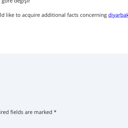
a göre değişir
ld like to acquire additional facts concerning
diyarbak
red fields are marked
*