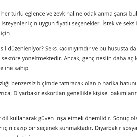
 her türlü eğlence ve zevk haline odaklanma şansı bul
isteyenler için uygun fiyatlı seçenekler. İstek ve sek
 için
sıl düzenleniyor? Seks kadınıyımdır ve bu hususta da en
 sektöre yöneltmektedir. Ancak, genç neslin daha açık f
yeline sahip
rsızlığı benzersiz biçimde tattıracak olan o harika hat
rıca, Diyarbakır eskortları genellikle kişisel bakımla
ir dil kullanarak güven inşa etmek önemlidir. Sonuç ol
r için cazip bir seçenek sunmaktadır. Diyarbakır sosyal