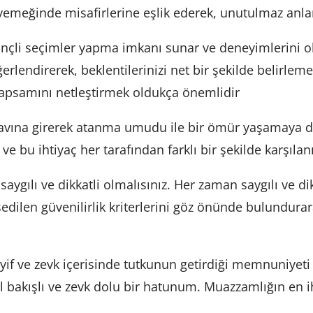
yemeğinde misafirlerine eşlik ederek, unutulmaz anla
nçli seçimler yapma imkanı sunar ve deneyimlerini olu
rlendirerek, beklentilerinizi net bir şekilde belirlem
 kapsamını netleştirmek oldukça önemlidir
avına girerek atanma umudu ile bir ömür yaşamaya d
 ve bu ihtiyaç her tarafından farklı bir şekilde karşılan
ygılı ve dikkatli olmalısınız. Her zaman saygılı ve dik
edilen güvenilirlik kriterlerini göz önünde bulundur
keyif ve zevk içerisinde tutkunun getirdiği memnuniyet
el bakışlı ve zevk dolu bir hatunum. Muazzamlığın en ih