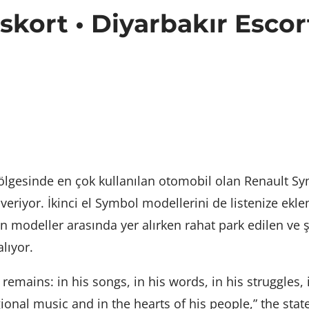
kort • Diyarbakır Escort
lgesinde en çok kullanılan otomobil olan Renault Sym
 veriyor. İkinci el Symbol modellerini de listenize ekle
 modeller arasında yer alırken rahat park edilen ve 
lıyor.
 remains: in his songs, in his words, in his struggles, 
onal music and in the hearts of his people,” the sta