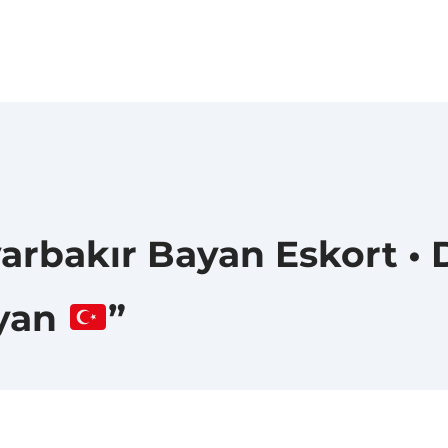
arbakır Bayan Eskort • D
ayan
”