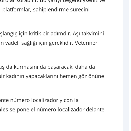
orular sorabilir. Bu yazıyı beğendiyseniz ve
azı platformlar, sahiplendirme sürecini
angıç için kritik bir adımdır. Aşı takvimini
adeli sağlığı için gereklidir. Veteriner
akış da kurmasını da başaracak, daha da
lı bir kadının yapacaklarını hemen göz önüne
nte número localizador y con la
ales se pone el número localizador delante