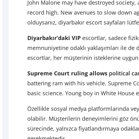
John Malone may have destroyed society, an
record high. New avenues to slow down agi
olduysanız, diyarbakır escort sayfaları lütfe
Diyarbakır’daki VIP
escortlar, sadece fizik
memnuniyetine odaklı yaklaşımları ile de dik
escortlar, her müşterinin isteklerine uygu
Supreme Court ruling allows
political c
battering ram with his vehicle. Supreme Co
basic science. Young boy in White House 
Özellikle sosyal medya platformlarında vey
olabilir. Müşterilerin deneyimlerini göz ö
sürecinde, yalnızca fiyatlandırmaya odaklan
gerekmektedir.