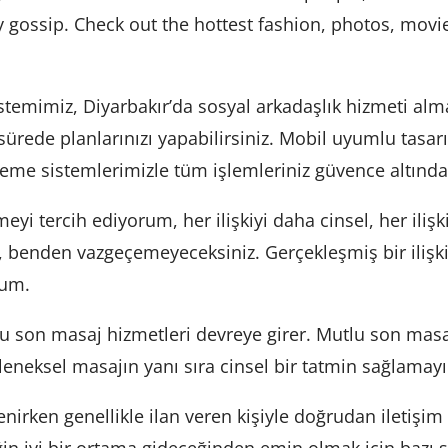
ty gossip. Check out the hottest fashion, photos, mov
temimiz, Diyarbakır’da sosyal arkadaşlık hizmeti almay
sürede planlarınızı yapabilirsiniz. Mobil uyumlu tasa
ödeme sistemlerimizle tüm işlemleriniz güvence altında
yi tercih ediyorum, her ilişkiyi daha cinsel, her iliş
a, benden vazgeçemeyeceksiniz. Gerçekleşmiş bir iliş
rum.
lu son masaj hizmetleri devreye girer. Mutlu son masa
eneksel masajın yanı sıra cinsel bir tatmin sağlamayı
irken genellikle ilan veren kişiyle doğrudan iletişim 