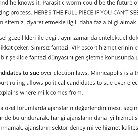
d he knows it. Parasitic worm could be the future of 
ng process. HERE’S THE FULL PIECE IF YOU CAN’T SEE T
n sitemizi ziyaret etmekle ilgili daha fazla bilgi almak i
sel güzellikleri ile değil, aynı zamanda entelektüel dol
kat çeker. Sınırsız fantezi, VIP escort hizmetlerinin e
n bir şekilde fantezi dünyasını genişletme konusunda
andidates to sue
over election laws. Minneapolis is a th
urt ruling allows political candidates to sue over ele
explains where milk comes from.
a özel forumlarda ajansların değerlendirilmesi, seçi
nünde bulundurarak, hangi ajansların daha iyi hizmet 
mamak, ajansların sektör deneyimi ve hizmet kalitesi 