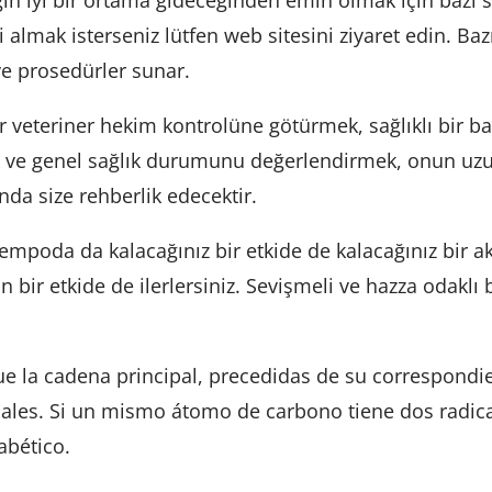
in iyi bir ortama gideceğinden emin olmak için bazı s
lgi almak isterseniz lütfen web sitesini ziyaret edin. B
 ve prosedürler sunar.
 veteriner hekim kontrolüne götürmek, sağlıklı bir başl
 ve genel sağlık durumunu değerlendirmek, onun uzun v
nda size rehberlik edecektir.
empoda da kalacağınız bir etkide de kalacağınız bir 
un bir etkide de ilerlersiniz. Sevişmeli ve hazza odak
e la cadena principal, precedidas de su correspondie
icales. Si un mismo átomo de carbono tiene dos radic
abético.