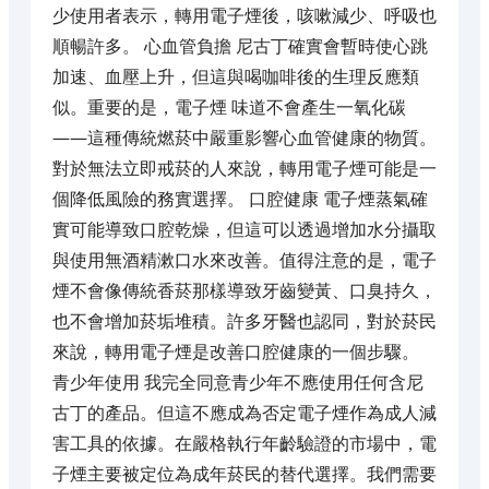
少使用者表示，轉用電子煙後，咳嗽減少、呼吸也
順暢許多。 心血管負擔 尼古丁確實會暫時使心跳
加速、血壓上升，但這與喝咖啡後的生理反應類
似。重要的是，電子煙 味道不會產生一氧化碳
——這種傳統燃菸中嚴重影響心血管健康的物質。
對於無法立即戒菸的人來說，轉用電子煙可能是一
個降低風險的務實選擇。 口腔健康 電子煙蒸氣確
實可能導致口腔乾燥，但這可以透過增加水分攝取
與使用無酒精漱口水來改善。值得注意的是，電子
煙不會像傳統香菸那樣導致牙齒變黃、口臭持久，
也不會增加菸垢堆積。許多牙醫也認同，對於菸民
來說，轉用電子煙是改善口腔健康的一個步驟。
青少年使用 我完全同意青少年不應使用任何含尼
古丁的產品。但這不應成為否定電子煙作為成人減
害工具的依據。在嚴格執行年齡驗證的市場中，電
子煙主要被定位為成年菸民的替代選擇。我們需要