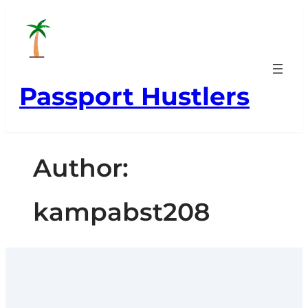
Skip
to
content
Passport Hustlers
Author:
kampabst208