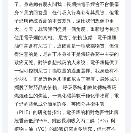
了。身邊總有朋友問我：長期抽電子煙會不會很傷
身？我的回答是：任何吸入行為都有其風險，但電
子煙與傳統香菸的本質差異，遠比我們想像中更
大。今天，就讓我們從另一個角度，重新思考長期
使用電子煙的真相。 尼古丁依賴 沒錯，電子煙煙
油中常含有尼古丁，這確實是一種成癮物質。但值
得注意的是，尼古丁本身並不是傳統香菸中主要的
致癌元兇。對許多想戒菸的人來說，電子煙提供了
一個可控制尼古丁攝取量的過渡選擇。我身邊有不
少朋友，正是透過逐步降低尼古丁濃度，最終成功
擺脫了對菸品的依賴。 呼吸系統 相較於傳統香菸
燃燒產生的焦油、一氧化碳與數千種化學物質，電
子煙的蒸氣成分簡單許多。英國公共衛生署
（PHE）的研究曾指出，電子煙的相對危害性比傳
統香菸低約95%。雖然長期吸入丙二醇（PG）與
植物甘油（VG）的影響仍需更多研究，但已有不