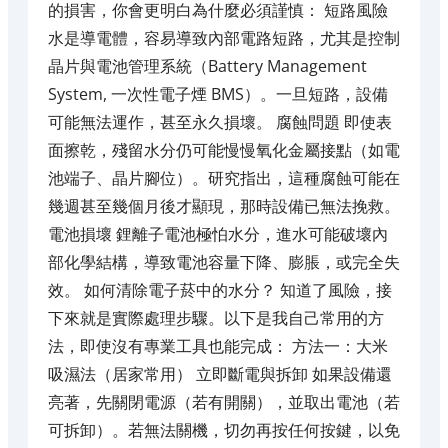
的損害，你會更明白為什麼必須謹慎： 短路風險
水是導電體，容易導致內部電路短路，尤其是控制
晶片與電池管理系統（Battery Management
System, 一次性電子煙 BMS）。一旦短路，設備
可能無法運作，甚至永久損壞。 腐蝕問題 即使表
面擦乾，殘留水分仍可能慢慢氧化金屬接點（如電
池端子、晶片腳位）。研究指出，這種腐蝕可能在
幾週甚至幾個月後才顯現，那時設備已無法挽救。
電池損壞 鋰離子電池極怕水分，進水可能破壞內
部化學結構，導致電池容量下降、膨脹，或完全失
效。 如何清除電子菸中的水分？ 知道了風險，接
下來就是實際處理步驟。以下是我自己常用的方
法，即使沒有專業工具也能完成： 方法一：大米
吸濕法（居家常用） 立即斷電與拆卸 如果設備還
亮著，先關閉電源（若有開關），並取出電池（若
可拆卸）。若無法關機，切勿再按任何按鍵，以免