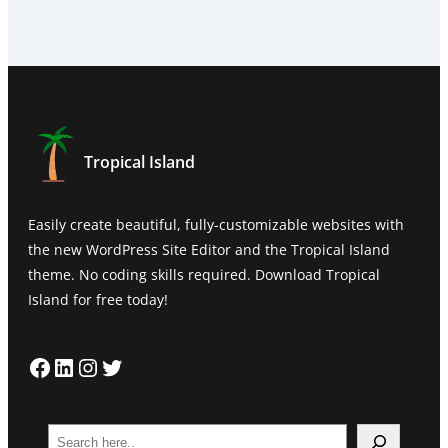
Tropical Island
Easily create beautiful, fully-customizable websites with
the new WordPress Site Editor and the Tropical Island
theme. No coding skills required. Download Tropical
Island for free today!
Facebook
LinkedIn
Instagram
Twitter
S