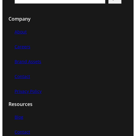
e
a
Company
r
c
About
h
Careers
Brand Assets
Contact
Privacy Policy
Resources
Blog
Contact