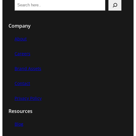
S
e
a
Company
r
c
About
h
Careers
Brand Assets
Contact
Privacy Policy
Resources
Blog