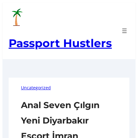
Skip
to
content
Passport Hustlers
Uncategorized
Anal Seven Çılgın
Yeni Diyarbakır
Escort İmran