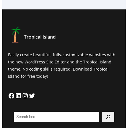
Tropical Island
Easily create beautiful, fully-customizable websites with
the new WordPress Site Editor and the Tropical Island
theme. No coding skills required. Download Tropical
Island for free today!
Facebook
LinkedIn
Instagram
Twitter
S
e