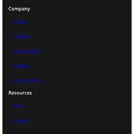
a
Company
r
c
About
h
Careers
Brand Assets
Contact
Privacy Policy
Resources
Blog
Contact