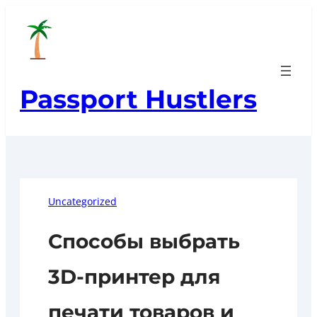
Skip
to
content
Passport Hustlers
Uncategorized
Способы выбрать
3D-принтер для
печати товаров и