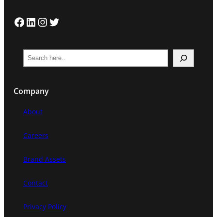
Facebook
LinkedIn
Instagram
Twitter
S
e
a
Company
r
c
About
h
Careers
Brand Assets
Contact
Privacy Policy