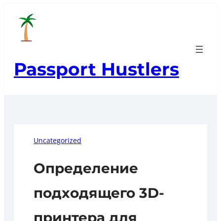
Skip
to
content
Passport Hustlers
Uncategorized
Определение
подходящего 3D-
принтера для